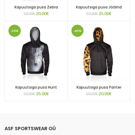
Kapuutsiga pusa Zebra
Kapuutsiga pusa Jäälind
Algne
Current
Algne
Current
20.00
€
35.00
€
50.00
€
50.00
€
hind
price
hind
price
oli:
is:
oli:
is:
50.00€.
20.00€.
50.00€.
35.00€.
-30%
-60%
Kapuutsiga pusa Hunt
Kapuutsiga pusa Panter
Algne
Current
Algne
Current
35.00
€
20.00
€
50.00
€
50.00
€
hind
price
hind
price
oli:
is:
oli:
is:
50.00€.
35.00€.
50.00€.
20.00€.
ASF SPORTSWEAR OÜ