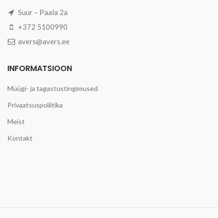
Suur – Paala 2a
+372 5100990
avers@avers.ee
INFORMATSIOON
Müügi- ja tagastustingimused
Privaatsuspoliitika
Meist
Kontakt