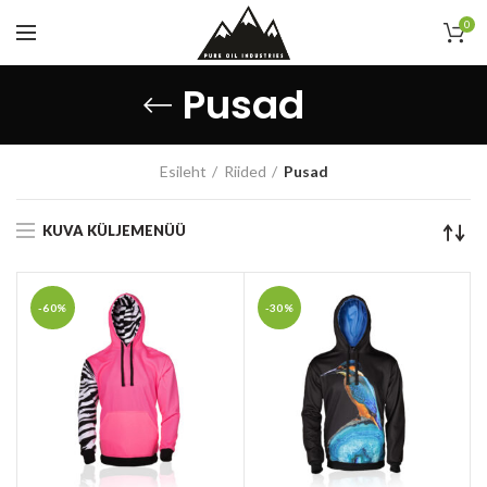
0
Pusad
Esileht
Riided
Pusad
KUVA KÜLJEMENÜÜ
-60%
-30%