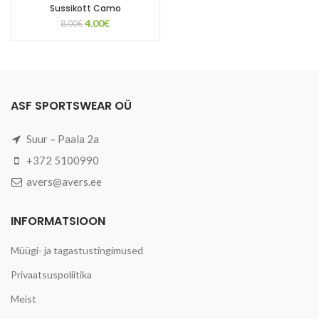
Sussikott Camo
Algne
Current
4.00
€
8.00
€
hind
price
oli:
is:
8.00€.
4.00€.
ASF SPORTSWEAR OÜ
Suur – Paala 2a
+372 5100990
avers@avers.ee
INFORMATSIOON
Müügi- ja tagastustingimused
Privaatsuspoliitika
Meist