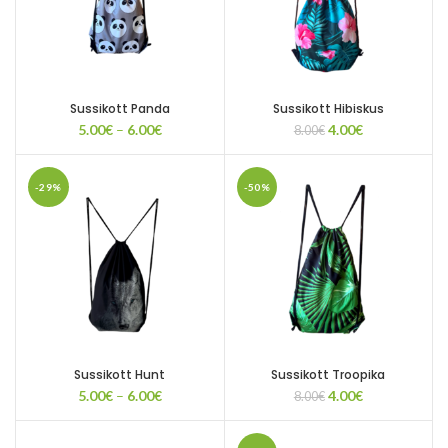
Sussikott Panda
Sussikott Hibiskus
Price
Algne
Current
5.00
€
–
6.00
€
4.00
€
8.00
€
range:
hind
price
5.00€
oli:
is:
through
8.00€.
4.00€.
-29%
-50%
6.00€
Sussikott Hunt
Sussikott Troopika
Price
Algne
Current
5.00
€
–
6.00
€
4.00
€
8.00
€
range:
hind
price
5.00€
oli:
is: