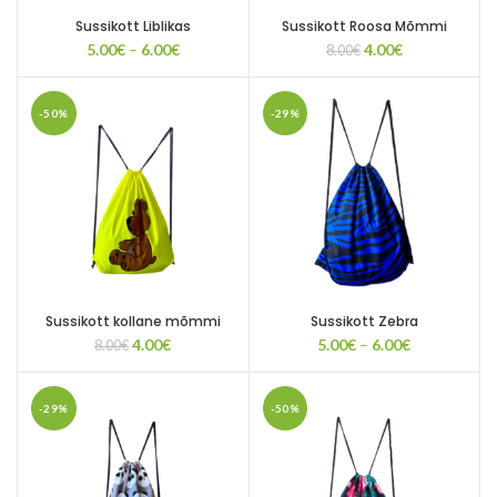
Sussikott Liblikas
Sussikott Roosa Mõmmi
Price
Algne
Current
5.00
€
–
6.00
€
4.00
€
8.00
€
range:
hind
price
5.00€
oli:
is:
through
8.00€.
4.00€.
-50%
-29%
6.00€
Sussikott kollane mõmmi
Sussikott Zebra
Algne
Current
Price
4.00
€
5.00
€
–
6.00
€
8.00
€
hind
price
range:
oli:
is:
5.00€
8.00€.
4.00€.
through
-29%
-50%
6.00€