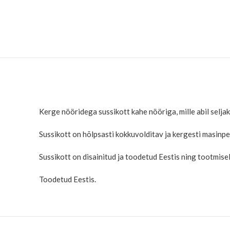
Kerge nööridega sussikott kahe nööriga, mille abil seljak
Sussikott on hõlpsasti kokkuvolditav ja kergesti masinpe
Sussikott on disainitud ja toodetud Eestis ning tootmis
Toodetud Eestis.