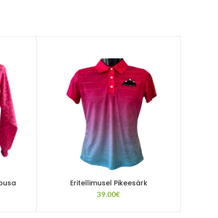
 pusa
Eritellimusel Pikeesärk
39.00
€