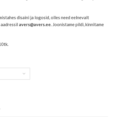
mistahes disaini ja logosid, olles need eelnevalt
 aadressil
avers@avers.ee
. Joonistame pildi, kinnitame
10tk.
e