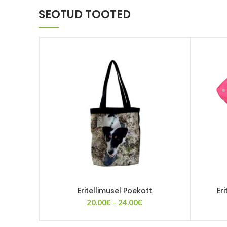
SEOTUD TOOTED
Eritellimusel Poekott
Er
Price
20.00
€
–
24.00
€
range:
20.00€