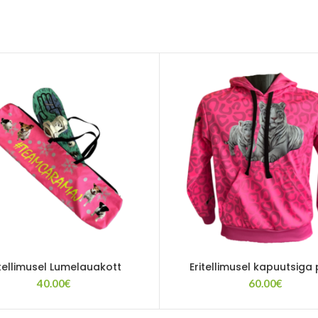
itellimusel Lumelauakott
Eritellimusel kapuutsiga
40.00
€
60.00
€