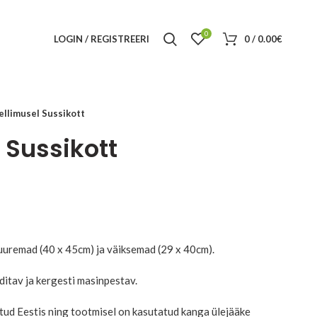
0
LOGIN / REGISTREERI
0
/
0.00
€
tellimusel Sussikott
l Sussikott
e
e:
0€
ugh
uuremad (40 x 45cm) ja väiksemad (29 x 40cm).
0€
ditav ja kergesti masinpestav.
etud Eestis ning tootmisel on kasutatud kanga ülejääke