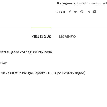
Kategooria:
Eritellimusel tooted
Jaga
KIRJELDUS
LISAINFO
otti sulgeda või nagisse riputada.
stav.
el on kasutatud kanga ülejääke (100% polüesterkangad).