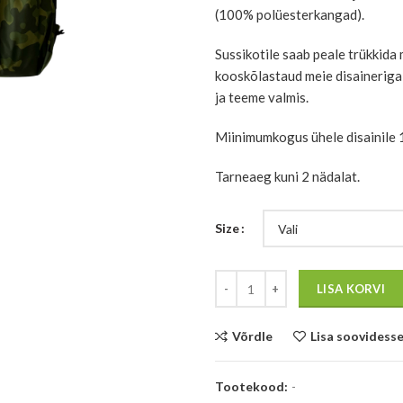
(100% polüesterkangad).
Sussikotile saab peale trükkida 
kooskõlastaud meie disaineriga
ja teeme valmis.
Miinimumkogus ühele disainile 
Tarneaeg kuni 2 nädalat.
Size
Kogus
LISA KORVI
Võrdle
Lisa soovidess
Tootekood:
-