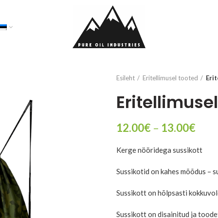
Esileht
Eritellimusel tooted
Eri
Eritellimuse
Pric
12.00
€
–
13.00
€
rang
Kerge nööridega sussikott
12.0
thro
Sussikotid on kahes mõõdus – s
13.0
Sussikott on hõlpsasti kokkuvol
Sussikott on disainitud ja tood