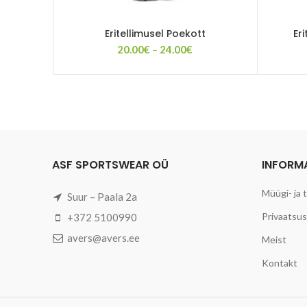
Eritellimusel Poekott
Er
Price
20.00
€
–
24.00
€
range:
20.00€
through
24.00€
ASF SPORTSWEAR OÜ
INFORM
Müügi- ja 
Suur – Paala 2a
Privaatsusp
+372 5100990
avers@avers.ee
Meist
Kontakt