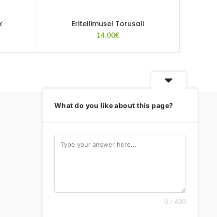
k
Eritellimusel Torusall
14.00
€
What do you like about this page?
0 / 400