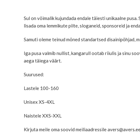
Sul on võimalik kujundada endale täiesti unikaalne pusa.
lisada oma lemmikute pilte, sloganeid, sponsoreid ja enda
Samuti oleme teinud mõned standartsed disainipõhjad, mil
Iga pusa valmib nullist, kangarull ootab riiulis ja sinu 
aega täiega väärt.
Suurused:
Lastele 100-160
Unisex XS-4XL
Naistele XXS-XXL
Kirjuta meile oma soovid meiliaadressile avers@avers.e