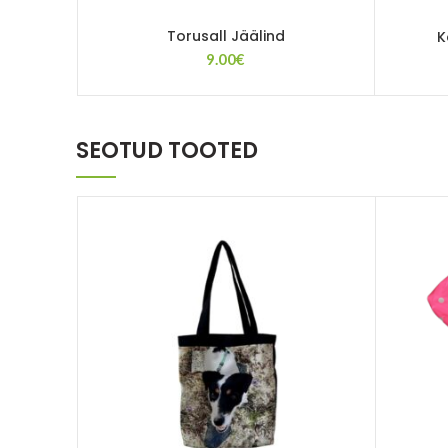
Torusall Jäälind
K
9.00
€
SEOTUD TOOTED