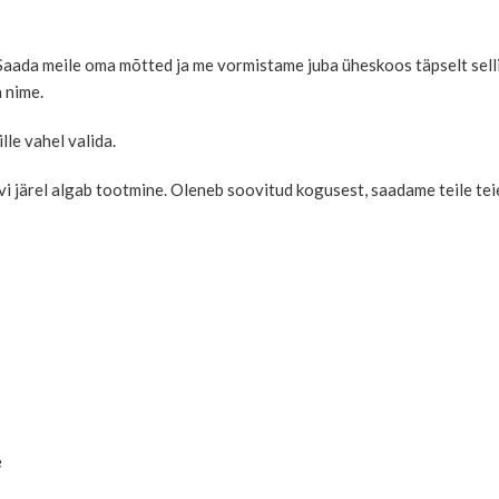
 Saada meile oma mõtted ja me vormistame juba üheskoos täpselt sellis
 nime.
le vahel valida.
soovi järel algab tootmine. Oleneb soovitud kogusest, saadame teile 
e