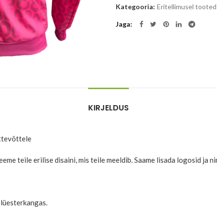
Kategooria:
Eritellimusel tooted
Jaga
KIRJELDUS
ettevõttele
Teeme teile erilise disaini, mis teile meeldib. Saame lisada logosid ja n
olüesterkangas.