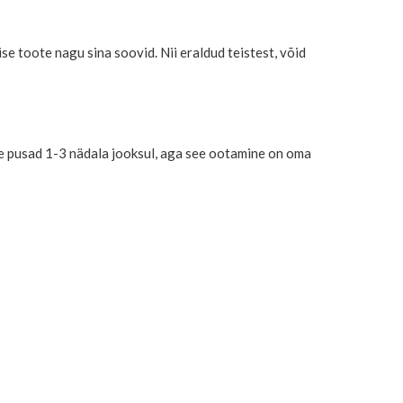
e toote nagu sina soovid. Nii eraldud teistest, võid
teie pusad 1-3 nädala jooksul, aga see ootamine on oma