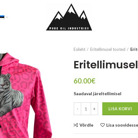
Esileht
Eritellimusel tooted
Eri
Eritellimus
60.00
€
Saadaval järeltellimisel
Kogus
LISA KORVI
Võrdle
Lisa soovidess