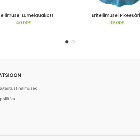
itellimusel Lumelauakott
Eritellimusel Pikeesär
40.00
€
39.00
€
ATSIOON
tagastustingimused
oliitika