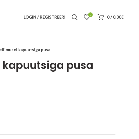
0
LOGIN / REGISTREERI
0
/
0.00
€
tellimusel kapuutsiga pusa
el kapuutsiga pusa
e