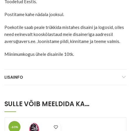
Toodetud Eestis.
Postitame kahe nädala jooksul.
Poekotile saab peale trükkida mistahes disaini ja logosid, olles
need eelnevalt kooskõlastaud meie disaineriga aadressil
avers@avers.ee. Joonistame pildi, kinnitame ja teeme valmis.
Miinimumkogus ühele disainile 10tk.
LISAINFO
SULLE VÕIB MEELDIDA KA…
-60%