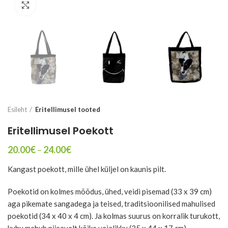
Suurenda
Esileht
Eritellimusel tooted
Eritellimusel Poekott
Price
20.00
€
–
24.00
€
range:
Kangast poekott, mille ühel küljel on kaunis pilt.
20.00€
through
24.00€
Poekotid on kolmes mõõdus, ühed, veidi pisemad (33 x 39 cm)
aga pikemate sangadega ja teised, traditsioonilised mahulised
poekotid (34 x 40 x 4 cm). Ja kolmas suurus on korralik turukott,