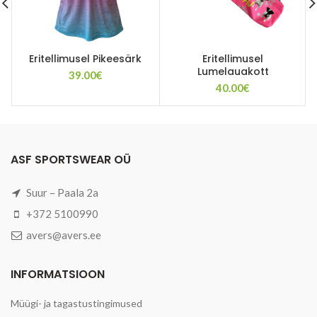
Eritellimusel Pikeesärk
Eritellimusel
Lumelauakott
39.00
€
40.00
€
ASF SPORTSWEAR OÜ
Suur – Paala 2a
+372 5100990
avers@avers.ee
INFORMATSIOON
Müügi- ja tagastustingimused