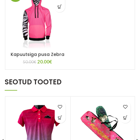
Kapuutsiga pusa Zebra
Algne
Current
20.00
€
50.00
€
hind
price
oli:
is:
50.00€.
20.00€.
SEOTUD TOOTED