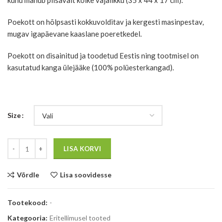
kuhu mahub piisavalt kõike vajalikku (35 x 44 x 17 cm).
Poekott on hõlpsasti kokkuvolditav ja kergesti masinpestav,
mugav igapäevane kaaslane poeretkedel.
Poekott on disainitud ja toodetud Eestis ning tootmisel on
kasutatud kanga ülejääke (100% polüesterkangad).
Size
Kogus
LISA KORVI
Võrdle
Lisa soovidesse
Tootekood:
-
Kategooria:
Eritellimusel tooted