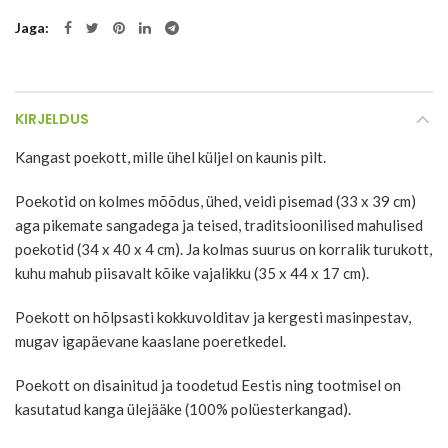
Jaga
KIRJELDUS
Kangast poekott, mille ühel küljel on kaunis pilt.
Poekotid on kolmes mõõdus, ühed, veidi pisemad (33 x 39 cm)
aga pikemate sangadega ja teised, traditsioonilised mahulised
poekotid (34 x 40 x 4 cm). Ja kolmas suurus on korralik turukott,
kuhu mahub piisavalt kõike vajalikku (35 x 44 x 17 cm).
Poekott on hõlpsasti kokkuvolditav ja kergesti masinpestav,
mugav igapäevane kaaslane poeretkedel.
Poekott on disainitud ja toodetud Eestis ning tootmisel on
kasutatud kanga ülejääke (100% polüesterkangad).