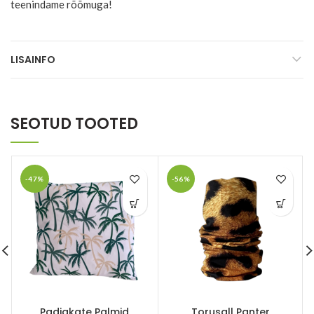
teenindame rõõmuga!
LISAINFO
SEOTUD TOOTED
-47%
-56%
Padjakate Palmid
Torusall Panter