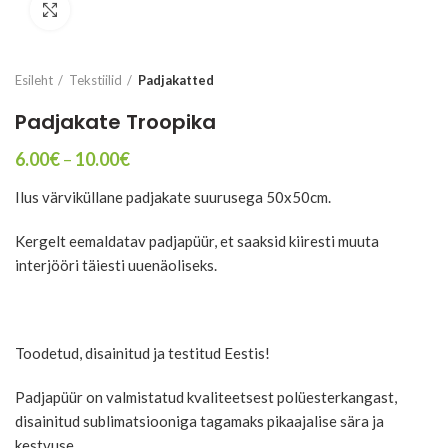
Suurenda
Esileht
Tekstiilid
Padjakatted
Padjakate Troopika
Price
6.00
€
–
10.00
€
range:
Ilus värviküllane padjakate suurusega 50x50cm.
6.00€
through
10.00€
Kergelt eemaldatav padjapüür, et saaksid kiiresti muuta
interjööri täiesti uuenäoliseks.
Toodetud, disainitud ja testitud Eestis!
Padjapüür on valmistatud kvaliteetsest polüesterkangast,
disainitud sublimatsiooniga tagamaks pikaajalise sära ja
kestvuse.