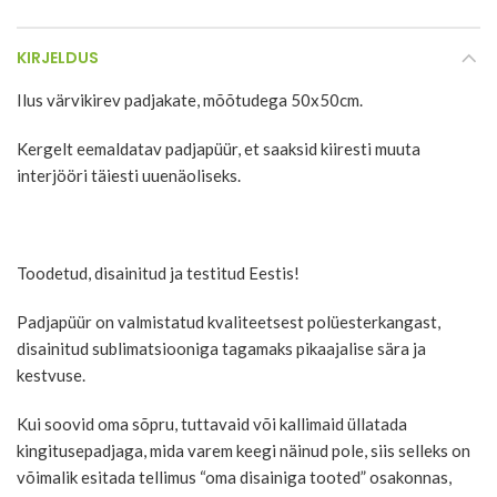
KIRJELDUS
Ilus värvikirev padjakate, mõõtudega 50x50cm.
Kergelt eemaldatav padjapüür, et saaksid kiiresti muuta
interjööri täiesti uuenäoliseks.
Toodetud, disainitud ja testitud Eestis!
Padjapüür on valmistatud kvaliteetsest polüesterkangast,
disainitud sublimatsiooniga tagamaks pikaajalise sära ja
kestvuse.
Kui soovid oma sõpru, tuttavaid või kallimaid üllatada
kingitusepadjaga, mida varem keegi näinud pole, siis selleks on
võimalik esitada tellimus “oma disainiga tooted” osakonnas,