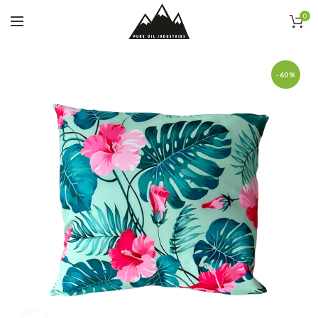
0
-60%