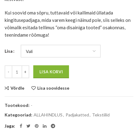
Kui soovid oma sõpru, tuttavaid või kallimaid üllatada
kingitusepadjaga, mida varem keegi näinud pole, siis selleks on
võimalik esitada tellimus “oma disainiga tooted” osakonnas,
teenindame rõõmuga!
Lisa
Kogus
LISA KORVI
Võrdle
Lisa soovidesse
Tootekood:
-
Kategooriad:
ALLAHINDLUS
,
Padjakatted
,
Tekstiilid
Jaga