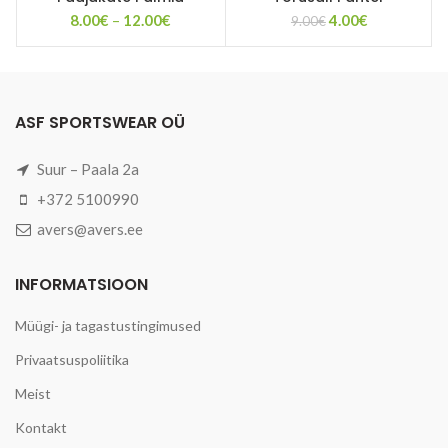
Price
Algne
Current
8.00
€
–
12.00
€
4.00
€
9.00
€
range:
hind
price
8.00€
oli:
is:
through
9.00€.
4.00€.
12.00€
ASF SPORTSWEAR OÜ
Suur – Paala 2a
+372 5100990
avers@avers.ee
INFORMATSIOON
Müügi- ja tagastustingimused
Privaatsuspoliitika
Meist
Kontakt