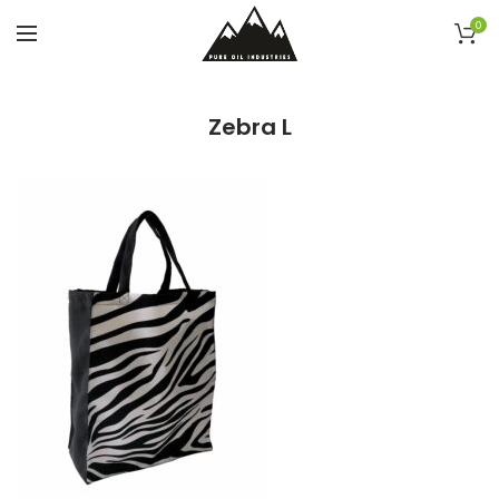
0
Zebra L