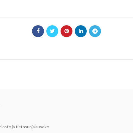
A
eloste ja tietosuojalauseke