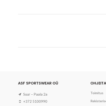
ASF SPORTSWEAR OÜ
OHJEIT
Toimitus
Suur – Paala 2a
Rekisteris
+372 5100990