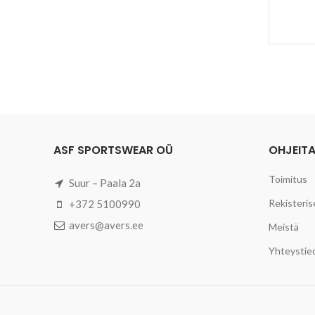
ASF SPORTSWEAR OÜ
OHJEIT
Toimitus
Suur – Paala 2a
Rekisteris
+372 5100990
avers@avers.ee
Meistä
Yhteystie