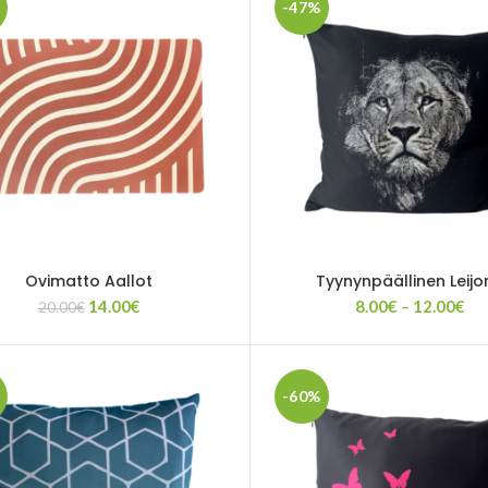
-47%
Ovimatto Aallot
Tyynynpäällinen Leij
Alkuperäinen
Nykyinen
Hin
14.00
€
8.00
€
–
12.00
€
20.00
€
hinta
hinta
8.
oli:
on:
-
20.00€.
14.00€.
12
-60%