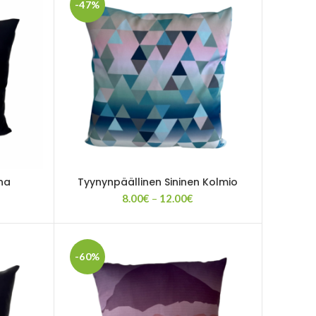
-47%
ona
Tyynynpäällinen Sininen Kolmio
taluokka:
Hintaluokka:
8.00
€
–
12.00
€
00€
8.00€
-
.00€
12.00€
-60%