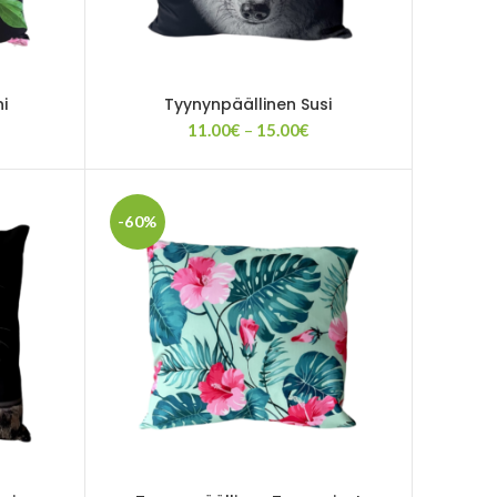
i
Tyynynpäällinen Susi
taluokka:
Hintaluokka:
11.00
€
–
15.00
€
00€
11.00€
-
.00€
15.00€
-60%