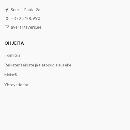
Suur – Paala 2a
+372 5100990
avers@avers.ee
OHJEITA
Toimitus
Rekisteriseloste ja tietosuojalauseke
Meistä
Yhteystiedot