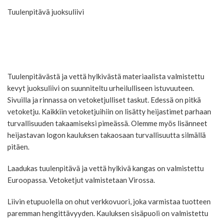
Tuulenpitävä juoksuliivi
Tuulenpitävästä ja vettä hylkivästä materiaalista valmistettu
kevyt juoksuliivi on suunniteltu urheilulliseen istuvuuteen.
Sivuilla ja rinnassa on vetoketjulliset taskut. Edessä on pitkä
vetoketju. Kaikkiin vetoketjuihiin on lisätty heijastimet parhaan
turvallisuuden takaamiseksi pimeässä. Olemme myös lisänneet
heijastavan logon kauluksen takaosaan turvallisuutta silmällä
pitäen.
Laadukas tuulenpitävä ja vettä hylkivä kangas on valmistettu
Euroopassa. Vetoketjut valmistetaan Virossa.
Liivin etupuolella on ohut verkkovuori, joka varmistaa tuotteen
paremman hengittävyyden. Kauluksen sisäpuoli on valmistettu