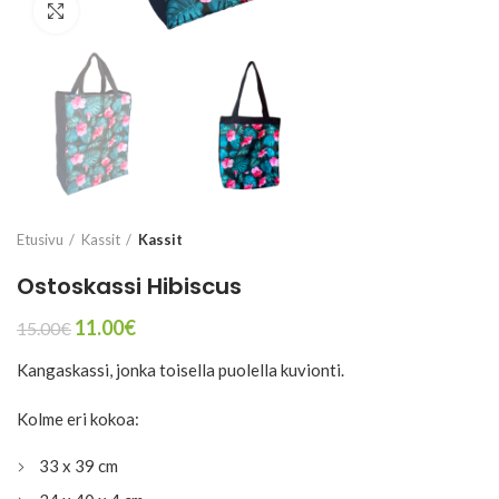
Click to enlarge
Etusivu
Kassit
Kassit
Ostoskassi Hibiscus
Alkuperäinen
Nykyinen
11.00
€
15.00
€
hinta
hinta
Kangaskassi, jonka toisella puolella kuvionti.
oli:
on:
15.00€.
11.00€.
Kolme eri kokoa:
33 x 39 cm