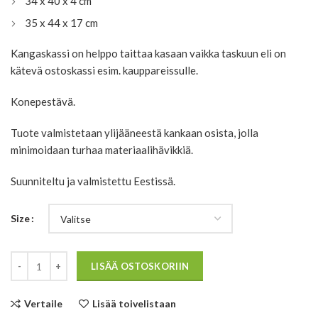
34 x 40 x 4 cm
35 x 44 x 17 cm
Kangaskassi on helppo taittaa kasaan vaikka taskuun eli on
kätevä ostoskassi esim. kauppareissulle.
Konepestävä.
Tuote valmistetaan ylijääneestä kankaan osista, jolla
minimoidaan turhaa materiaalihävikkiä.
Suunniteltu ja valmistettu Eestissä.
Size
Määrä
LISÄÄ OSTOSKORIIN
Vertaile
Lisää toivelistaan