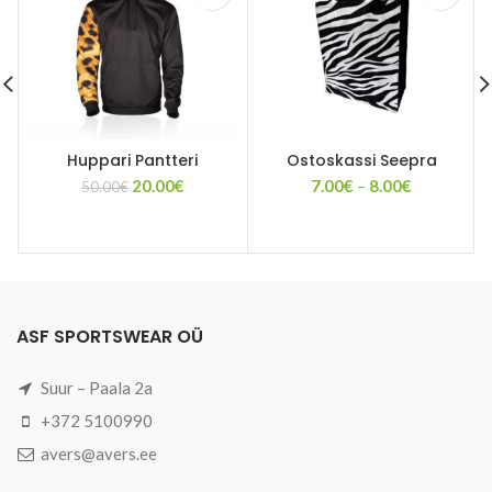
Huppari Pantteri
Ostoskassi Seepra
Alkuperäinen
Nykyinen
Hintaluokk
20.00
€
7.00
€
–
8.00
€
50.00
€
hinta
hinta
7.00€
oli:
on:
-
50.00€.
20.00€.
8.00€
ASF SPORTSWEAR OÜ
Suur – Paala 2a
+372 5100990
avers@avers.ee