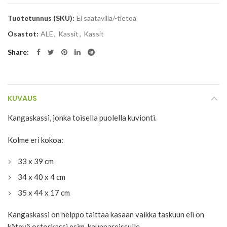
Tuotetunnus (SKU):
Ei saatavilla/-tietoa
Osastot:
ALE
,
Kassit
,
Kassit
Share
KUVAUS
Kangaskassi, jonka toisella puolella kuvionti.
Kolme eri kokoa:
33 x 39 cm
34 x 40 x 4 cm
35 x 44 x 17 cm
Kangaskassi on helppo taittaa kasaan vaikka taskuun eli on
kätevä ostoskassi esim. kauppareissulle.