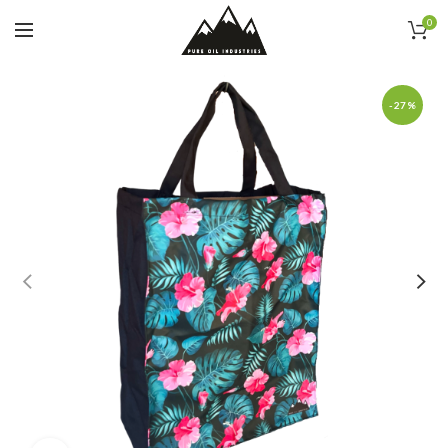
0
-27%