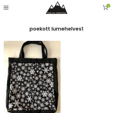
0
poekott lumehelves1