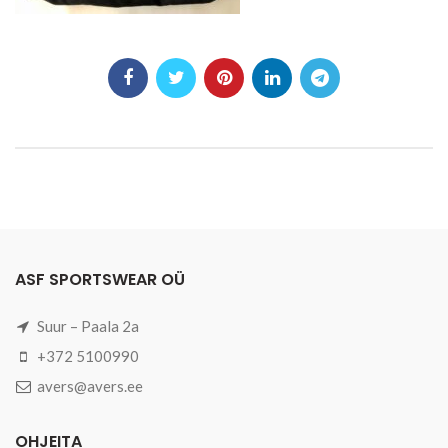
ASF SPORTSWEAR OÜ
Suur – Paala 2a
+372 5100990
avers@avers.ee
OHJEITA