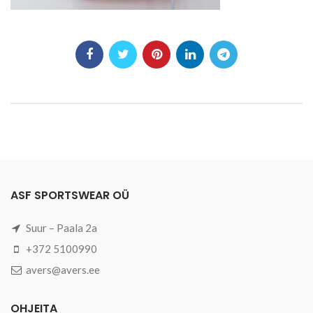
ASF SPORTSWEAR OÜ
Suur – Paala 2a
+372 5100990
avers@avers.ee
OHJEITA