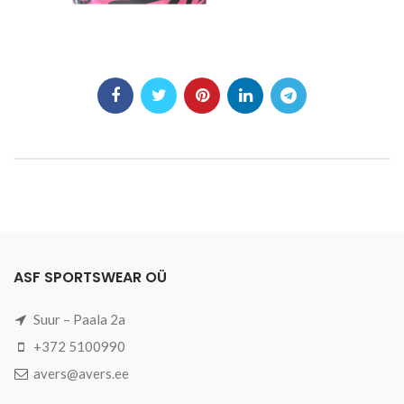
ASF SPORTSWEAR OÜ
Suur – Paala 2a
+372 5100990
avers@avers.ee