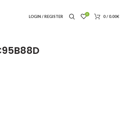
0
LOGIN / REGISTER
0
/
0.00
€
C95B88D