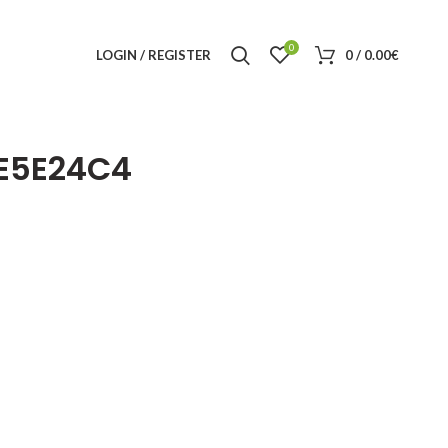
0
LOGIN / REGISTER
0
/
0.00
€
E5E24C4