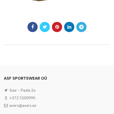
ASF SPORTSWEAR OÜ
Suur – Paala 2a
+372 5100990
avers@avers.ee