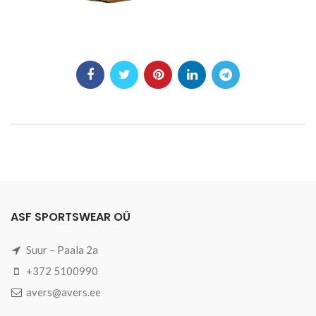
ASF SPORTSWEAR OÜ
Suur – Paala 2a
+372 5100990
avers@avers.ee