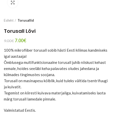
Suurenda
Esileht
Torusallid
Torusall Lõvi
Algne
Current
7.00
€
9.00
€
hind
price
100% mikrofiiber torusall sobib hästi Eesti kliimas kandmiseks
oli:
is:
9.00€.
7.00€.
igal aastaajal
Õmblusega multifunktsionaalne torusall juhib niiskust kehast
eemale, hoides seeläbi keha palavates oludes jahedana ja
külmades tingimustes soojana.
Torusall on masinapesu kõlblik, kuid tuleks vältida tsentrifuugi
ja kuivatit.
Tegemist on kiiresti kuivava materjaliga, kuivatamiseks laota
märg torusall lamedale pinnale.
Valmistatud Eestis.