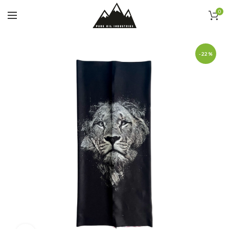
0
-22%