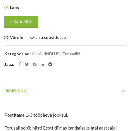
Laos
LISA KORVI
Võrdle
Lisa soovidesse
Kategooriad:
ALLAHINDLUS
,
Torusallid
Jaga
KIRJELDUS
Postitame 1-3 tööpäeva jooksul.
Torusall sobib hästi Eesti kliimas kandmiseks igal aastaajal