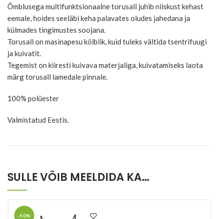
Õmblusega multifunktsionaalne torusall juhib niiskust kehast
eemale, hoides seeläbi keha palavates oludes jahedana ja
külmades tingimustes soojana.
Torusall on masinapesu kõlblik, kuid tuleks vältida tsentrifuugi
ja kuivatit.
Tegemist on kiiresti kuivava materjaliga, kuivatamiseks laota
märg torusall lamedale pinnale.
100% polüester
Valmistatud Eestis.
SULLE VÕIB MEELDIDA KA…
-50%