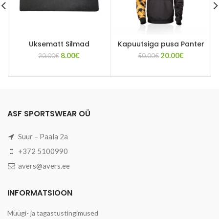
Uksematt Silmad
Kapuutsiga pusa Panter
Algne
Current
Algne
Current
8.00
€
20.00
€
20.00
€
50.00
€
hind
price
hind
price
oli:
is:
oli:
is:
20.00€.
8.00€.
50.00€.
20.00€.
ASF SPORTSWEAR OÜ
Suur – Paala 2a
+372 5100990
avers@avers.ee
INFORMATSIOON
Müügi- ja tagastustingimused