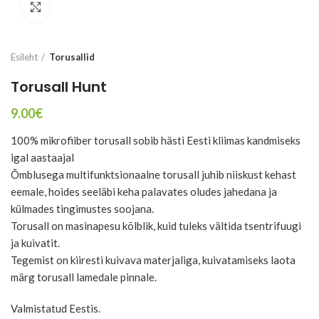
Suurenda
Esileht
Torusallid
Torusall Hunt
9.00
€
100% mikrofiiber torusall sobib hästi Eesti kliimas kandmiseks
igal aastaajal
Õmblusega multifunktsionaalne torusall juhib niiskust kehast
eemale, hoides seeläbi keha palavates oludes jahedana ja
külmades tingimustes soojana.
Torusall on masinapesu kõlblik, kuid tuleks vältida tsentrifuugi
ja kuivatit.
Tegemist on kiiresti kuivava materjaliga, kuivatamiseks laota
märg torusall lamedale pinnale.
Valmistatud Eestis.