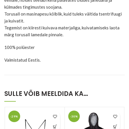
eemale, hoides seeläbi keha palavates oludes jahedana ja
külmades tingimustes soojana.
Torusall on masinapesu kõlblik, kuid tuleks vältida tsentrifuugi
ja kuivatit.
Tegemist on kiiresti kuivava materjaliga, kuivatamiseks laota
märg torusall lamedale pinnale.
100% polüester
Valmistatud Eestis.
SULLE VÕIB MEELDIDA KA…
-29%
-30%