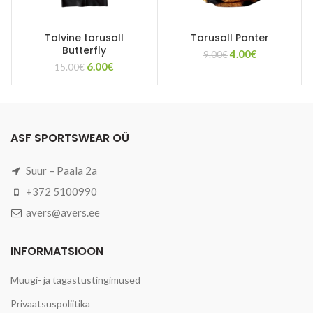
Talvine torusall
Torusall Panter
Butterfly
Algne
Current
4.00
€
9.00
€
Algne
Current
6.00
€
hind
price
15.00
€
hind
price
oli:
is:
oli:
is:
9.00€.
4.00€.
15.00€.
6.00€.
ASF SPORTSWEAR OÜ
Suur – Paala 2a
+372 5100990
avers@avers.ee
INFORMATSIOON
Müügi- ja tagastustingimused
Privaatsuspoliitika