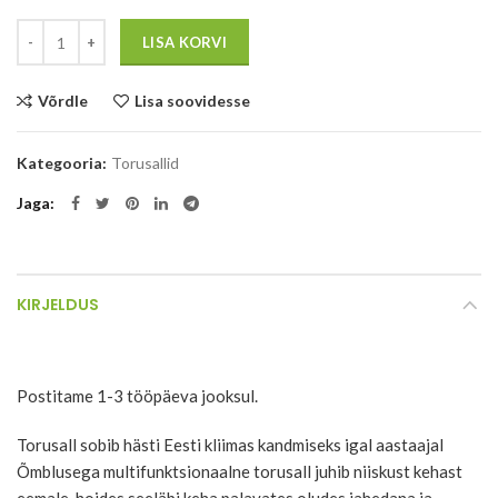
Kogus
LISA KORVI
Võrdle
Lisa soovidesse
Kategooria:
Torusallid
Jaga
KIRJELDUS
Postitame 1-3 tööpäeva jooksul.
Torusall sobib hästi Eesti kliimas kandmiseks igal aastaajal
Õmblusega multifunktsionaalne torusall juhib niiskust kehast