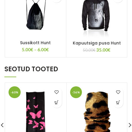
Sussikott Hunt
Kapuutsiga pusa Hunt
Price
5.00
€
–
6.00
€
Algne
Current
35.00
€
50.00
€
range:
hind
price
5.00€
oli:
is:
through
50.00€.
35.00€.
SEOTUD TOOTED
6.00€
-60%
-56%