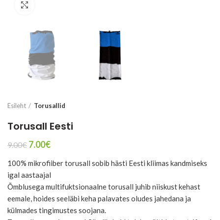
Suurenda
Esileht
Torusallid
Torusall Eesti
Algne
Current
7.00
€
9.00
€
hind
price
100% mikrofiiber torusall sobib hästi Eesti kliimas kandmiseks
oli:
is:
9.00€.
7.00€.
igal aastaajal
Õmblusega multifuktsionaalne torusall juhib niiskust kehast
eemale, hoides seeläbi keha palavates oludes jahedana ja
külmades tingimustes soojana.