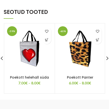
SEOTUD TOOTED
-59%
-60%
Poekott helehall süda
Poekott Panter
Price
Price
7.00
€
–
8.00
€
6.00
€
–
8.00
€
range:
range:
7.00€
6.00€
through
through
8.00€
8.00€