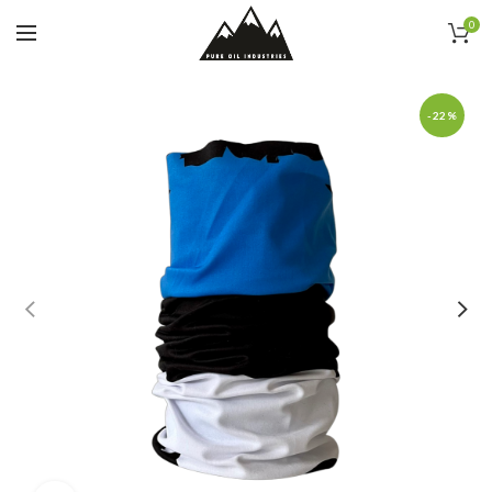
0
-22%