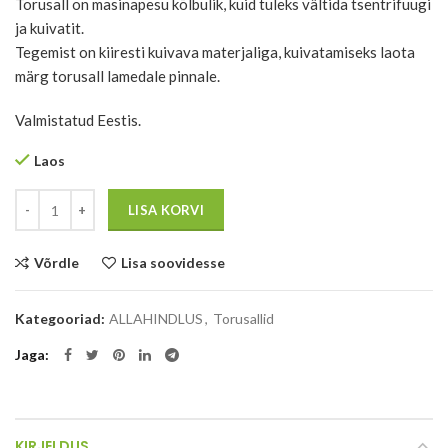
Torusall on masinapesu kõlbulik, kuid tuleks vältida tsentrifuugi
ja kuivatit.
Tegemist on kiiresti kuivava materjaliga, kuivatamiseks laota
märg torusall lamedale pinnale.
Valmistatud Eestis.
Laos
Kogus
LISA KORVI
Võrdle
Lisa soovidesse
Kategooriad:
ALLAHINDLUS
,
Torusallid
Jaga
KIRJELDUS