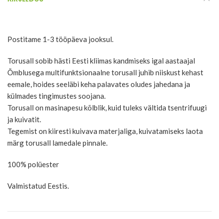
Postitame 1-3 tööpäeva jooksul.
Torusall sobib hästi Eesti kliimas kandmiseks igal aastaajal
Õmblusega multifunktsionaalne torusall juhib niiskust kehast
eemale, hoides seeläbi keha palavates oludes jahedana ja
külmades tingimustes soojana.
Torusall on masinapesu kõlblik, kuid tuleks vältida tsentrifuugi
ja kuivatit.
Tegemist on kiiresti kuivava materjaliga, kuivatamiseks laota
märg torusall lamedale pinnale.
100% polüester
Valmistatud Eestis.