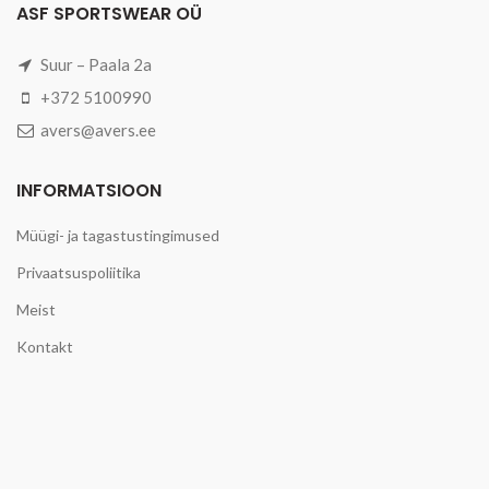
ASF SPORTSWEAR OÜ
Suur – Paala 2a
+372 5100990
avers@avers.ee
INFORMATSIOON
Müügi- ja tagastustingimused
Privaatsuspoliitika
Meist
Kontakt