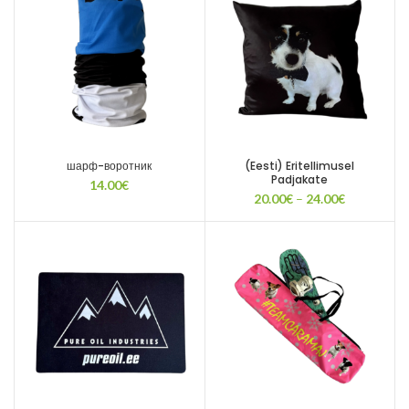
шарф-воротник
(Eesti) Eritellimusel
Padjakate
14.00
€
Диапазон
20.00
€
–
24.00
€
цен:
20.00€
–
24.00€