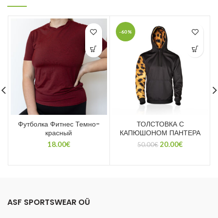
-60%
Футболка Фитнес Темно-
ТОЛСТОВКА С
красный
КАПЮШОНОМ ПАНТЕРА
Первоначальная
Текущая
18.00
€
20.00
€
50.00
€
цена
цена:
составляла
20.00€.
50.00€.
ASF SPORTSWEAR OÜ