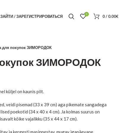
0
ЗАЙТИ / ЗАРЕГИСТРИРОВАТЬСЯ
0
/
0.00
€
а для покупок ЗИМОРОДОК
покупок ЗИМОРОДОК
пазон
el küljel on kaunis pilt.
0€
d, veidi pisemad (33 x 39 cm) aga pikemate sangadega
0€
ulised poekotid (34 x 40 x 4 cm). Ja kolmas suurus on
isavalt kõike vajalikku (35 x 44 x 17 cm).
itav ja kergesti masinpestav, mugav igapäevane