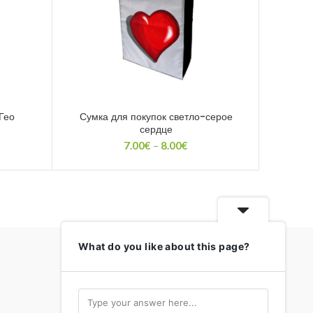
Гео
Сумка для покупок светло-серое
Сумк
сердце
альная
ущая
Диапазон
:
7.00
€
–
8.00
€
цен:
ла
€.
7.00€
–
8.00€
What do you like about this page?