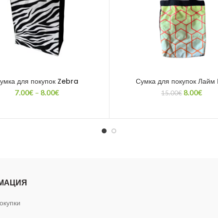
умка для покупок Zebra
Сумка для покупок Лайм 
Диапазон
Первонач
Тек
7.00
€
–
8.00
€
8.00
€
15.00
€
цен:
цена
цена
7.00€
составля
8.00
–
15.00€.
8.00€
МАЦИЯ
окупки