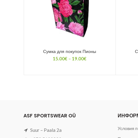
Сумка для покупок Пионы
С
Диапазон
15.00
€
–
19.00
€
цен:
15.00€
–
19.00€
ASF SPORTSWEAR OÜ
ИНФОР
Условия п
Suur – Paala 2a