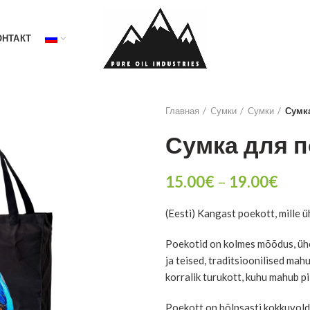
ОНТАКТ
Главная
Cумки
Сумки
Сумк
Сумка для 
Диа
15.00
€
–
19.00
€
цен:
(Eesti) Kangast poekott, mille üh
15.0
–
Poekotid on kolmes mõõdus, ühe
19.0
ja teised, traditsioonilised mah
korralik turukott, kuhu mahub pi
Poekott on hõlpsasti kokkuvold