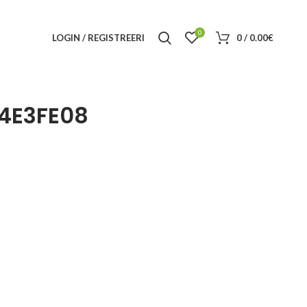
0
LOGIN / REGISTREERI
0
/
0.00
€
4E3FE08