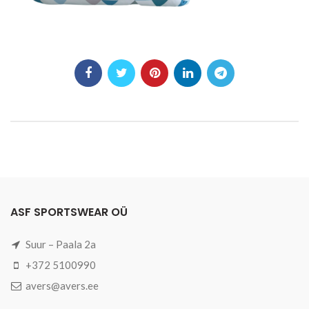
ASF SPORTSWEAR OÜ
Suur – Paala 2a
+372 5100990
avers@avers.ee