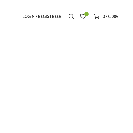
0
LOGIN / REGISTREERI
0
/
0.00
€