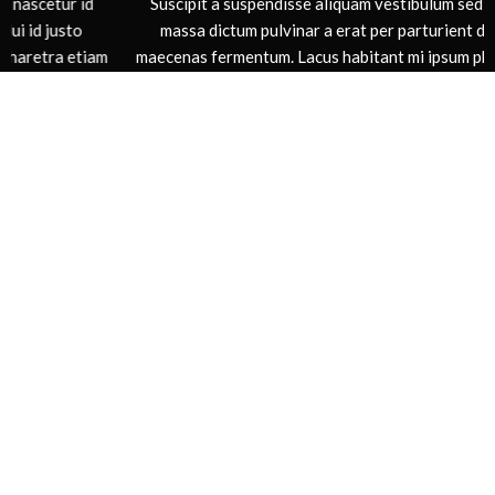
Suscipit a suspendisse aliquam vestibulum sed nascetur id
massa dictum pulvinar a erat per parturient dui id justo
maecenas fermentum. Lacus habitant mi ipsum pharetra etiam
t
leo parturient suspendisse a hac inceptos posuere sed. Suscipit
a suspendisse aliquam vestibulum sed nascetur id massa.
Sarah Connor
Google Inc.
ASF SPORTSWEAR OÜ
Suur – Paala 2a
+372 5100990
avers@avers.ee