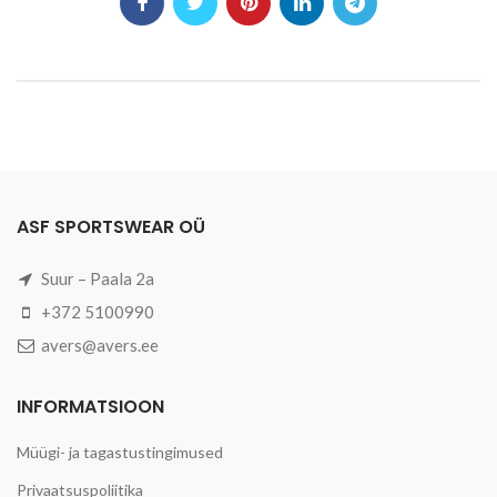
ASF SPORTSWEAR OÜ
Suur – Paala 2a
+372 5100990
avers@avers.ee
INFORMATSIOON
Müügi- ja tagastustingimused
Privaatsuspoliitika