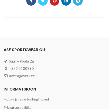
ASF SPORTSWEAR OÜ
Suur – Paala 2a
+372 5100990
avers@avers.ee
INFORMATSIOON
Müügi- ja tagastustingimused
Privaatsuspoliitika