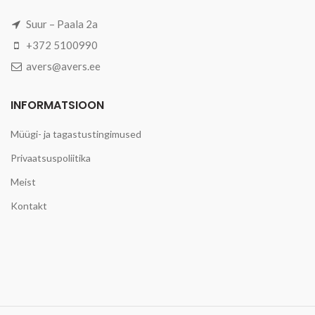
Suur – Paala 2a
+372 5100990
avers@avers.ee
INFORMATSIOON
Müügi- ja tagastustingimused
Privaatsuspoliitika
Meist
Kontakt