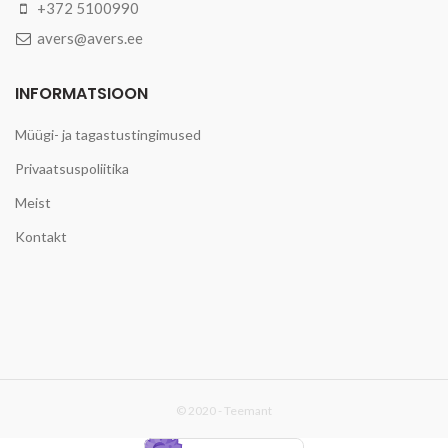
+372 5100990
avers@avers.ee
INFORMATSIOON
Müügi- ja tagastustingimused
Privaatsuspoliitika
Meist
Kontakt
© 2020 -
Teemant