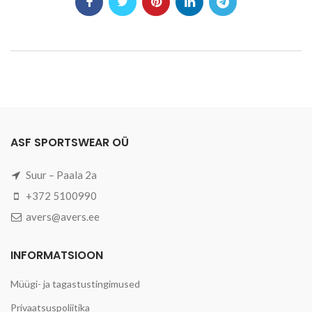
ASF SPORTSWEAR OÜ
Suur – Paala 2a
+372 5100990
avers@avers.ee
INFORMATSIOON
Müügi- ja tagastustingimused
Privaatsuspoliitika