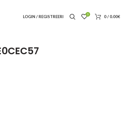
0
LOGIN / REGISTREERI
0
/
0.00
€
E0CEC57