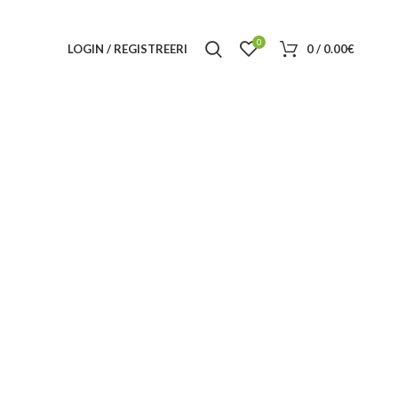
0
LOGIN / REGISTREERI
0
/
0.00
€