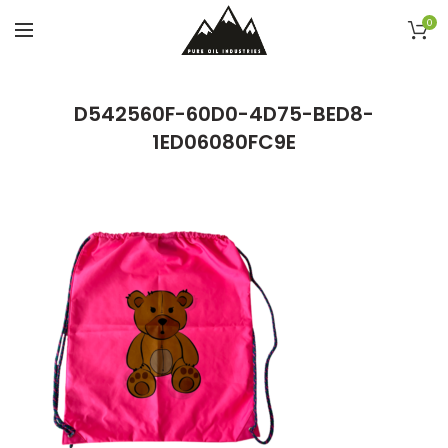
0
D542560F-60D0-4D75-BED8-
1ED06080FC9E