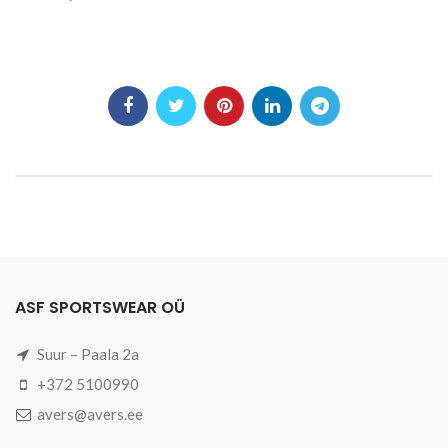
ASF SPORTSWEAR OÜ
Suur – Paala 2a
+372 5100990
avers@avers.ee