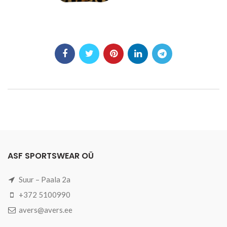
ASF SPORTSWEAR OÜ
Suur – Paala 2a
+372 5100990
avers@avers.ee