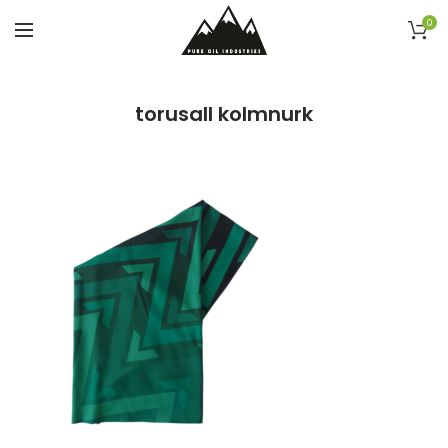
0
torusall kolmnurk