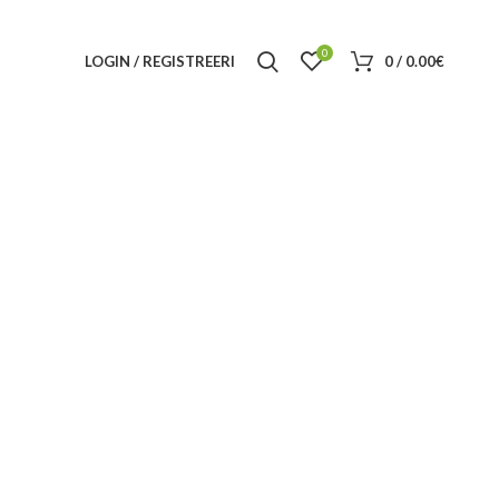
0
LOGIN / REGISTREERI
0
/
0.00
€