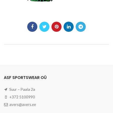
ASF SPORTSWEAR OÜ
Suur – Paala 2a
+372 5100990
avers@avers.ee