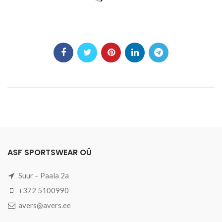
ASF SPORTSWEAR OÜ
Suur – Paala 2a
+372 5100990
avers@avers.ee