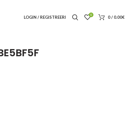
0
LOGIN / REGISTREERI
0
/
0.00
€
BE5BF5F