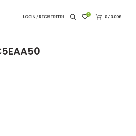
0
LOGIN / REGISTREERI
0
/
0.00
€
C5EAA50